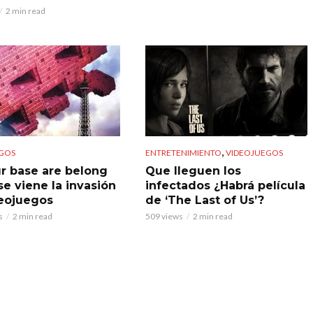
2 min read
,
GOS
ENTRETENIMIENTO
VIDEOJUEGOS
ur base are belong
Que lleguen los
 se viene la invasión
infectados ¿Habrá película
eojuegos
de ‘The Last of Us’?
s
2 min read
509 views
2 min read