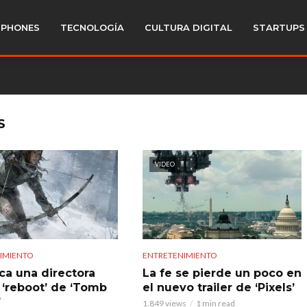
PHONES
TECNOLOGÍA
CULTURA DIGITAL
STARTUPS
S
VIDEO
IMIENTO
ENTRETENIMIENTO
ca una directora
La fe se pierde un poco en
l ‘reboot’ de ‘Tomb
el nuevo trailer de ‘Pixels’
’
1.849 views
1 min read