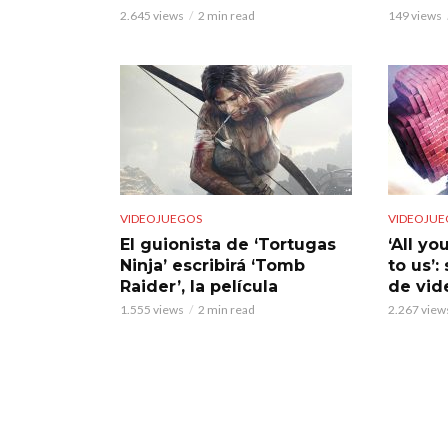
2.645 views
2 min read
149 views
VIDEOJUEGOS
VIDEOJUE
El guionista de ‘Tortugas
‘All yo
Ninja’ escribirá ‘Tomb
to us’:
Raider’, la película
de vid
1.555 views
2 min read
2.267 view