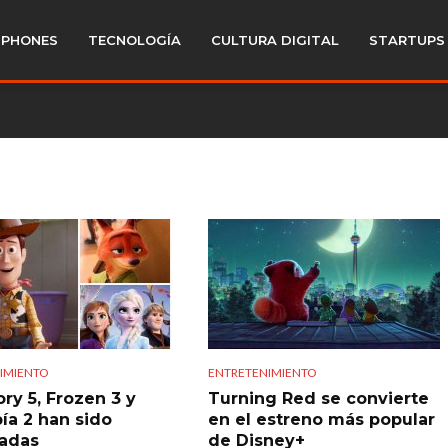
PHONES
TECNOLOGÍA
CULTURA DIGITAL
STARTUPS
IMIENTO
ENTRETENIMIENTO
ry 5, Frozen 3 y
Turning Red se convierte
ía 2 han sido
en el estreno más popular
iadas
de Disney+