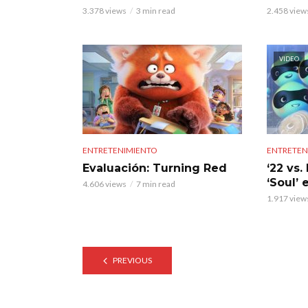
3.378 views
3 min read
2.458 view
VIDEO
ENTRETENIMIENTO
ENTRETEN
Evaluación: Turning Red
‘22 vs.
‘Soul’ 
4.606 views
7 min read
1.917 view
PREVIOUS