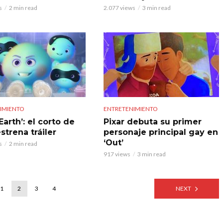
s
2 min read
2.077 views
3 min read
IMIENTO
ENTRETENIMIENTO
 Earth’: el corto de
Pixar debuta su primer
estrena tráiler
personaje principal gay en
‘Out’
s
2 min read
917 views
3 min read
1
2
3
4
NEXT