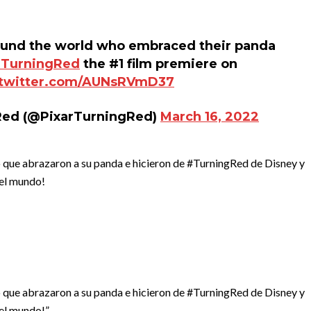
around the world who embraced their panda
TurningRed
the #1 film premiere on
.twitter.com/AUNsRVmD37
 Red (@PixarTurningRed)
March 16, 2022
o que abrazaron a su panda e hicieron de #TurningRed de Disney y
 el mundo!
o que abrazaron a su panda e hicieron de #TurningRed de Disney y
el mundo!”.