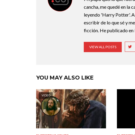
cancha, me quedé en la c
leyendo 'Harry Potter'. A
escribir de lo que sé y m
ficción. He publicado en 
VIEW ALL POSTS
YOU MAY ALSO LIKE
VIDEO