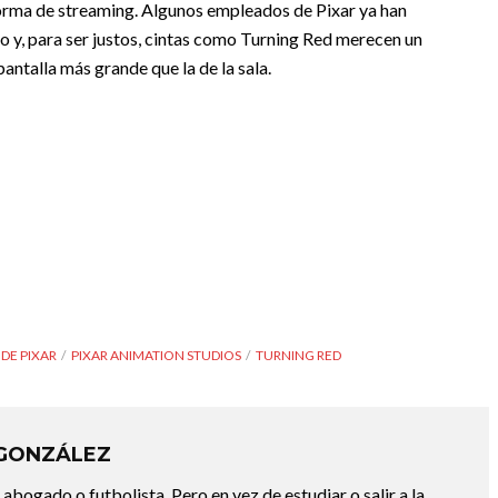
aforma de streaming. Algunos empleados de Pixar ya han
o y, para ser justos, cintas como Turning Red merecen un
ntalla más grande que la de la sala.
 DE PIXAR
PIXAR ANIMATION STUDIOS
TURNING RED
 GONZÁLEZ
abogado o futbolista. Pero en vez de estudiar o salir a la