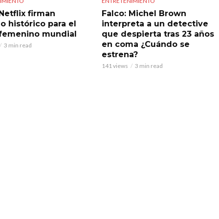
IMIENTO
ENTRETENIMIENTO
Netflix firman
Falco: Michel Brown
o histórico para el
interpreta a un detective
 femenino mundial
que despierta tras 23 años
en coma ¿Cuándo se
3 min read
estrena?
141 views
3 min read