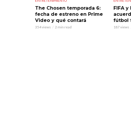
ENTRETENIMIENTO
ENTRETEN
The Chosen temporada 6:
FIFA y 
fecha de estreno en Prime
acuerd
Video y qué contará
fútbol
354 views
2 min read
187 views