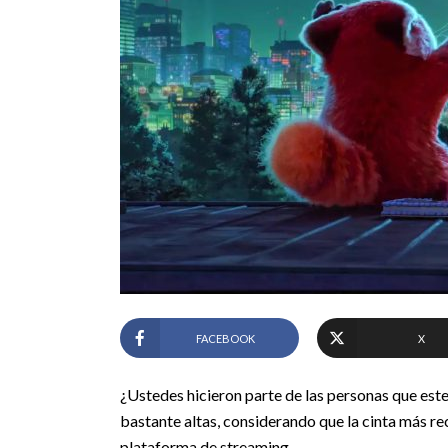
FACEBOOK
X
¿Ustedes hicieron parte de las personas que est
bastante altas, considerando que la cinta más rec
plataforma de streaming.