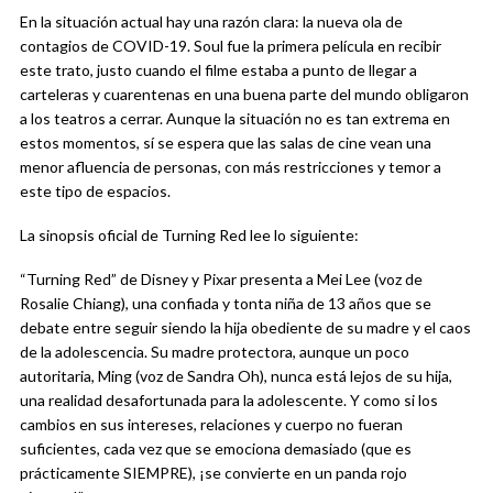
En la situación actual hay una razón clara: la nueva ola de
contagios de COVID-19. Soul fue la primera película en recibir
este trato, justo cuando el filme estaba a punto de llegar a
carteleras y cuarentenas en una buena parte del mundo obligaron
a los teatros a cerrar. Aunque la situación no es tan extrema en
estos momentos, sí se espera que las salas de cine vean una
menor afluencia de personas, con más restricciones y temor a
este tipo de espacios.
La sinopsis oficial de Turning Red lee lo siguiente:
“Turning Red” de Disney y Pixar presenta a Mei Lee (voz de
Rosalie Chiang), una confiada y tonta niña de 13 años que se
debate entre seguir siendo la hija obediente de su madre y el caos
de la adolescencia. Su madre protectora, aunque un poco
autoritaria, Ming (voz de Sandra Oh), nunca está lejos de su hija,
una realidad desafortunada para la adolescente. Y como si los
cambios en sus intereses, relaciones y cuerpo no fueran
suficientes, cada vez que se emociona demasiado (que es
prácticamente SIEMPRE), ¡se convierte en un panda rojo