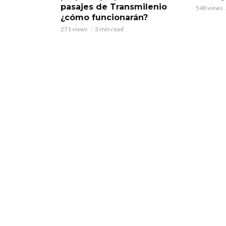
pasajes de Transmilenio
548 views
¿cómo funcionarán?
271 views
3 min read