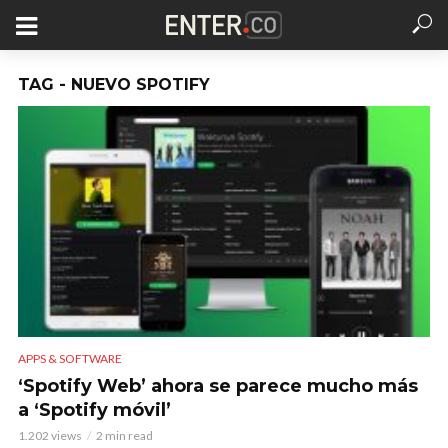
TAG - NUEVO SPOTIFY
APPS & SOFTWARE
‘Spotify Web’ ahora se parece mucho más
a ‘Spotify móvil’
1.202 views
2 min read