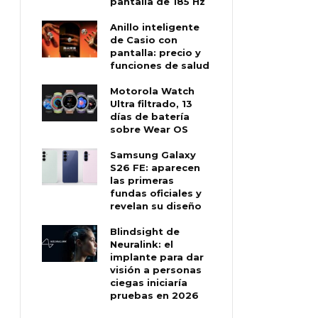
pantalla de 185 Hz
Anillo inteligente
de Casio con
pantalla: precio y
funciones de salud
Motorola Watch
Ultra filtrado, 13
días de batería
sobre Wear OS
Samsung Galaxy
S26 FE: aparecen
las primeras
fundas oficiales y
revelan su diseño
Blindsight de
Neuralink: el
implante para dar
visión a personas
ciegas iniciaría
pruebas en 2026