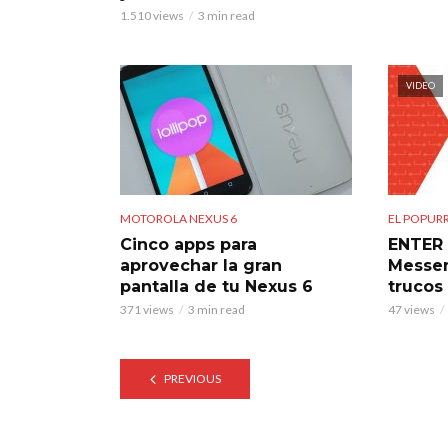
1.510 views
3 min read
VIDEO
MOTOROLA NEXUS 6
EL POPURR
Cinco apps para
ENTER 
aprovechar la gran
Messen
pantalla de tu Nexus 6
trucos
371 views
3 min read
47 views
PREVIOUS