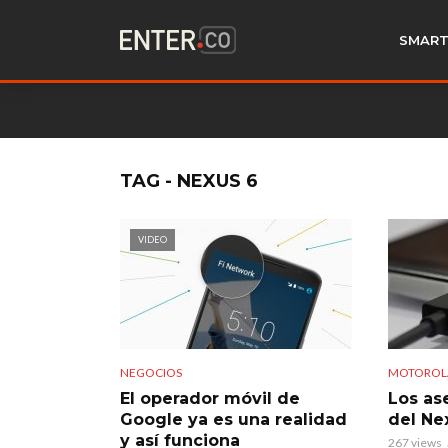
SMART
TAG - NEXUS 6
VIDEO
NEGOCIOS
MOTOROLA
El operador móvil de
Los as
Google ya es una realidad
del Ne
y así funciona
267 views