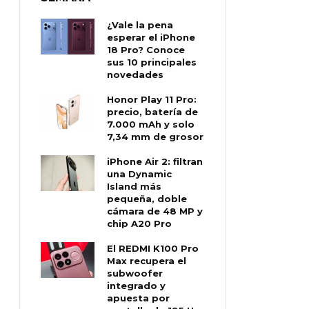
¿Vale la pena
esperar el iPhone
18 Pro? Conoce
sus 10 principales
novedades
Honor Play 11 Pro:
precio, batería de
7.000 mAh y solo
7,34 mm de grosor
iPhone Air 2: filtran
una Dynamic
Island más
pequeña, doble
cámara de 48 MP y
chip A20 Pro
El REDMI K100 Pro
Max recupera el
subwoofer
integrado y
apuesta por