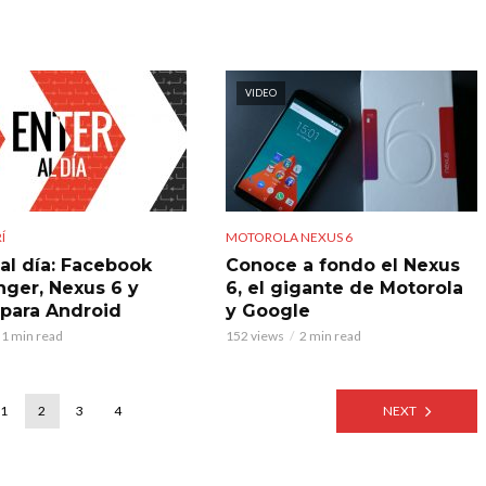
VIDEO
Í
MOTOROLA NEXUS 6
al día: Facebook
Conoce a fondo el Nexus
ger, Nexus 6 y
6, el gigante de Motorola
 para Android
y Google
1 min read
152 views
2 min read
1
2
3
4
NEXT