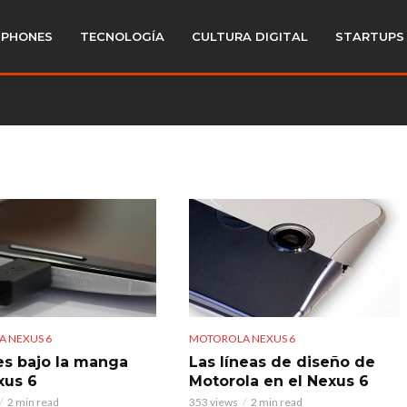
PHONES
TECNOLOGÍA
CULTURA DIGITAL
STARTUPS
 NEXUS 6
MOTOROLA NEXUS 6
es bajo la manga
Las líneas de diseño de
xus 6
Motorola en el Nexus 6
2 min read
353 views
2 min read