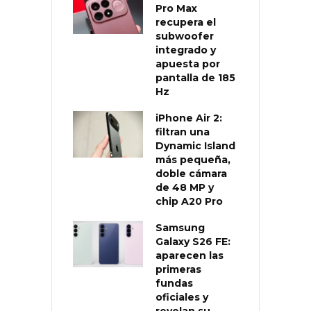
Pro Max
recupera el
subwoofer
integrado y
apuesta por
pantalla de 185
Hz
iPhone Air 2:
filtran una
Dynamic Island
más pequeña,
doble cámara
de 48 MP y
chip A20 Pro
Samsung
Galaxy S26 FE:
aparecen las
primeras
fundas
oficiales y
revelan su