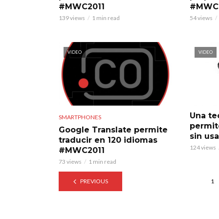
#MWC2011
#MWC2
139 views
1 min read
54 views
VIDEO
VIDEO
Una te
SMARTPHONES
permit
Google Translate permite
sin us
traducir en 120 idiomas
124 views
#MWC2011
73 views
1 min read
PREVIOUS
1