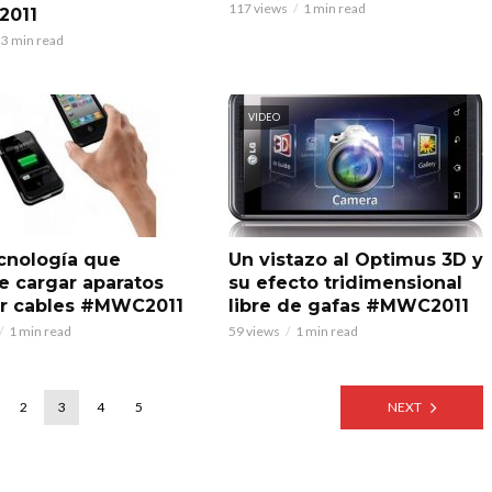
117 views
1 min read
011
3 min read
VIDEO
cnología que
Un vistazo al Optimus 3D y
e cargar aparatos
su efecto tridimensional
ar cables #MWC2011
libre de gafas #MWC2011
1 min read
59 views
1 min read
2
3
4
5
NEXT