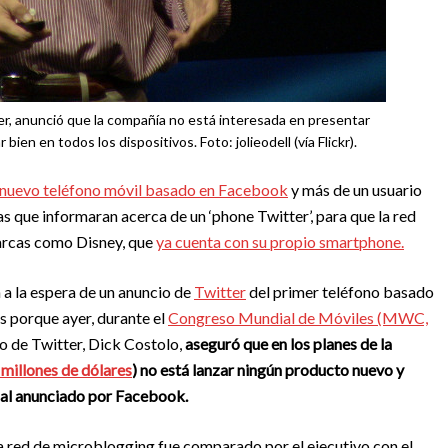
er, anunció que la compañía no está interesada en presentar
bien en todos los dispositivos. Foto: jolieodell (vía Flickr).
nuevo teléfono móvil basado en Facebook
y más de un usuario
s que informaran acerca de un ‘phone Twitter’, para que la red
arcas como Disney, que
ya cuenta con su propio smartphone.
 a la espera de un anuncio de
Twitter
del primer teléfono basado
as porque ayer, durante el
Congreso Mundial de Móviles (MWC,
vo de Twitter, Dick Costolo,
aseguró que en los planes de la
 millones de dólares
) no está lanzar ningún producto nuevo y
al anunciado por Facebook.
a red de microblogging fue comparado por el ejecutivo con el