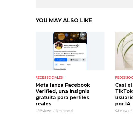
YOU MAY ALSO LIKE
REDES SOCIALES
REDES SOC
Meta lanza Facebook
Casi e
Verified, una insignia
TikTok
gratuita para perfiles
usuari
reales
por IA
159 views
3 min read
93 views