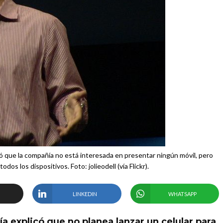
ió que la compañía no está interesada en presentar ningún móvil, pero
odos los dispositivos. Foto: jolieodell (vía Flickr).
LINKEDIN
WHATSAPP
ía explicó que no planea lanzar un celular para