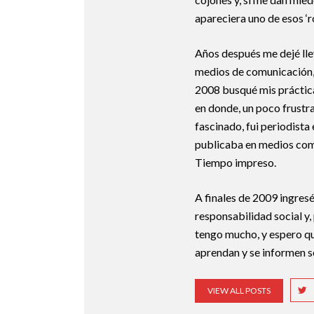
apareciera uno de esos ‘r
Años después me dejé llev
medios de comunicación, 
2008 busqué mis práctica
en donde, un poco frustr
fascinado, fui periodista
publicaba en medios como
Tiempo impreso.
A finales de 2009 ingres
responsabilidad social y, 
tengo mucho, y espero qu
aprendan y se informen s
VIEW ALL POSTS