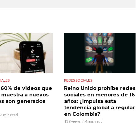
IALES
REDES SOCIALES
l 60% de videos que
Reino Unido prohíbe redes
 muestra a nuevos
sociales en menores de 16
os son generados
años: ¿Impulsa esta
tendencia global a regular
en Colombia?
3 min read
139 views
4 min read