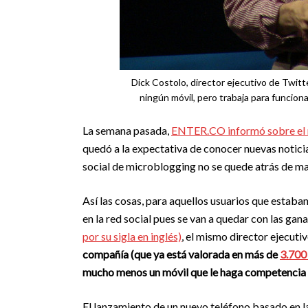
Dick Costolo, director ejecutivo de Twitt
ningún móvil, pero trabaja para funcionar 
La semana pasada,
ENTER.CO informó sobre el 
quedó a la expectativa de conocer nuevas noticia
social de microblogging no se quede atrás de m
Así las cosas, para aquellos usuarios que estaban
en la red social pues se van a quedar con las gan
por su sigla en inglés)
, el mismo director ejecuti
compañía (que ya está valorada en más de
3.700
mucho menos un móvil que le haga competencia 
El lanzamiento de un nuevo teléfono basado en l