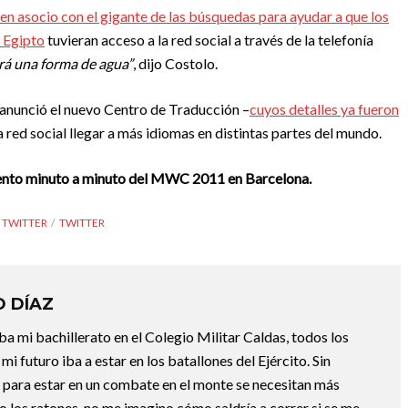
 en asocio con el gigante de las búsquedas para ayudar a que los
n Egipto
tuvieran acceso a la red social a través de la telefonía
ará una forma de agua”
, dijo Costolo.
o anunció el nuevo Centro de Traducción –
cuyos detalles ya fueron
la red social llegar a más idiomas en distintas partes del mundo.
iento minuto a minuto del MWC 2011 en Barcelona.
 TWITTER
TWITTER
 DÍAZ
a mi bachillerato en el Colegio Militar Caldas, todos los
i futuro iba a estar en los batallones del Ejército. Sin
para estar en un combate en el monte se necesitan más
o los ratones, no me imagino cómo saldría a correr si se me