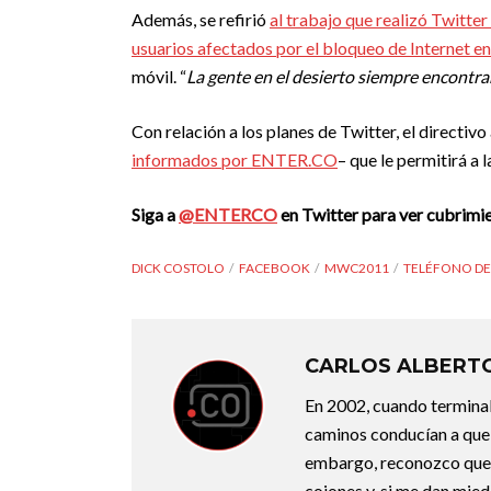
Además, se refirió
al trabajo que realizó Twitter
usuarios afectados por el bloqueo de Internet e
móvil. “
La gente en el desierto siempre encontr
Con relación a los planes de Twitter, el directiv
informados por ENTER.CO
– que le permitirá a 
Siga a
@ENTERCO
en Twitter para ver cubrim
DICK COSTOLO
FACEBOOK
MWC2011
TELÉFONO DE
CARLOS ALBERTO
En 2002, cuando terminab
caminos conducían a que m
embargo, reconozco que 
cojones y, si me dan mied