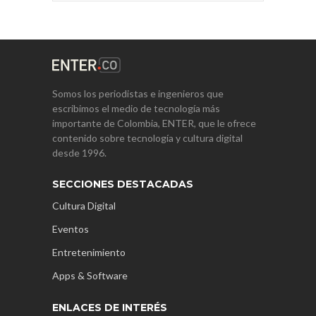
Somos los periodistas e ingenieros que
escribimos el medio de tecnología más
importante de Colombia, ENTER, que le ofrece
contenido sobre tecnología y cultura digital
desde 1996.
SECCIONES DESTACADAS
Cultura Digital
Eventos
Entretenimiento
Apps & Software
ENLACES DE INTERÉS