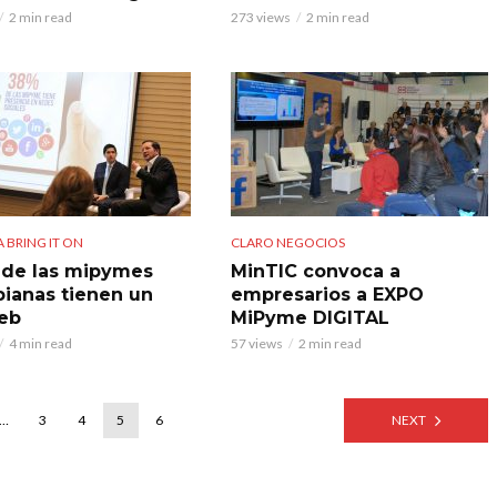
2 min read
273 views
2 min read
 BRING IT ON
CLARO NEGOCIOS
 de las mipymes
MinTIC convoca a
ianas tienen un
empresarios a EXPO
web
MiPyme DIGITAL
4 min read
57 views
2 min read
…
3
4
5
6
NEXT