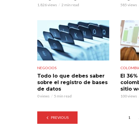
1.826 views
2 min read
585 views
NEGOCIOS
COLOMBIA
Todo lo que debes saber
El 36%
sobre el registro de bases
colomb
de datos
sitio 
0 views
5 min read
100 views
PREVIOUS
1