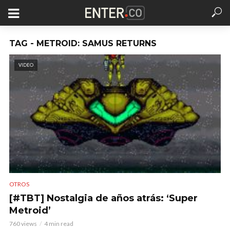
TAG - METROID: SAMUS RETURNS
VIDEO
OTROS
[#TBT] Nostalgia de años atrás: ‘Super
Metroid’
760 views
4 min read