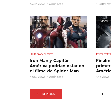
6.635 views
6 min read
1.238 view
VIDEO
VIDEO
HUB GAMELOFT
ENTRETEN
Iron Man y Capitán
Finalm
América podrían estar en
primer 
el filme de Spider-Man
Améric
4.062 views
2 min read
146 views
PREVIOUS
1