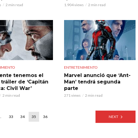
s
2 min read
1.904 views
2 min read
IMIENTO
ENTRETENIMIENTO
ente tenemos el
Marvel anunció que ‘Ant-
tráiler de ‘Capitán
Man’ tendrá segunda
a: Civil War’
parte
2 min read
271 views
2 min read
…
33
34
35
36
NEXT