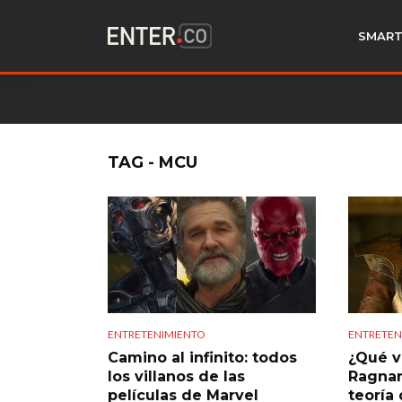
SMART
TAG - MCU
ENTRETENIMIENTO
ENTRETEN
Camino al infinito: todos
¿Qué v
los villanos de las
Ragnar
películas de Marvel
teoría