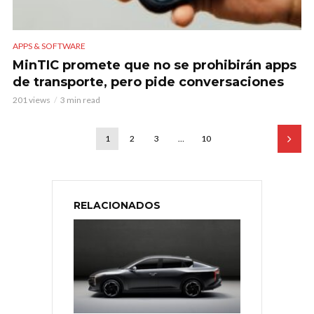
APPS & SOFTWARE
MinTIC promete que no se prohibirán apps
de transporte, pero pide conversaciones
201 views
3 min read
1
2
3
…
10
RELACIONADOS