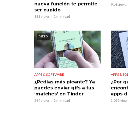
nueva función te permite
914 views
ser cupido
383 views
2 min read
VIDEO
APPS & SOFTWARE
APPS & S
¿Pedías más picante? Ya
¿Por q
puedes enviar gifs a tus
encont
‘matches’ en Tinder
apps d
569 views
2 min read
3.033 view