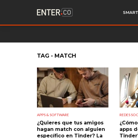
SMART
TAG - MATCH
APPS & SOFTWARE
REDES SOC
¿Quieres que tus amigos
¿Cómo 
hagan match con alguien
apps d
específico en Tinder? La
Tinder