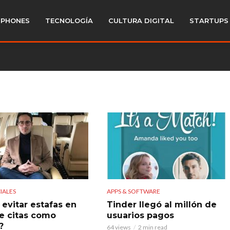
PHONES
TECNOLOGÍA
CULTURA DIGITAL
STARTUPS
IALES
APPS & SOFTWARE
evitar estafas en
Tinder llegó al millón de
e citas como
usuarios pagos
?
64 views
2 min read