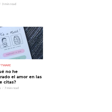
3 min read
OFTWARE
ué no he
rado el amor en las
e citas?
s
7 min read