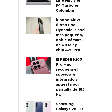
Line HEV y el
K4 Turbo en
Colombia
iPhone Air 2:
filtran una
Dynamic Island
más pequeña,
doble cámara
de 48 MP y
chip A20 Pro
El REDMI K100
Pro Max
recupera el
subwoofer
integrado y
apuesta por
pantalla de 185
Hz
Samsung
Galaxy S26 FE: