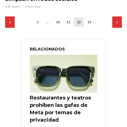
345 views
1 min read
1
…
10
11
12
13
RELACIONADOS
Restaurantes y teatros
prohíben las gafas de
Meta por temas de
privacidad