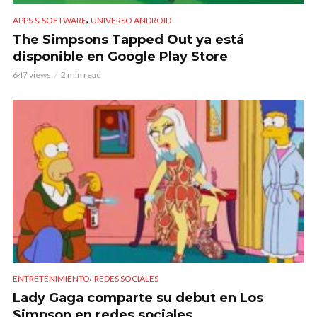
,
APPS & SOFTWARE
UNIVERSO ANDROID
The Simpsons Tapped Out ya está
disponible en Google Play Store
647 views
2 min read
,
ENTRETENIMIENTO
REDES SOCIALES
Lady Gaga comparte su debut en Los
Simpson en redes sociales