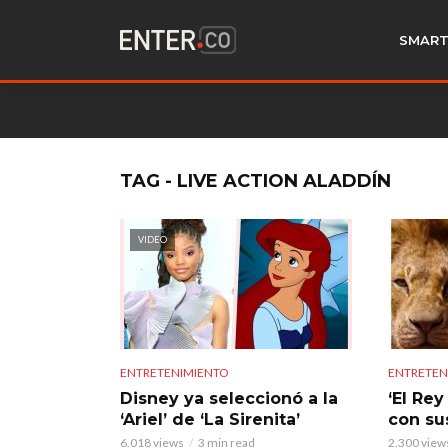
SMART
TAG - LIVE ACTION ALADDÍN
VIDEO
ENTRETENIMIENTO
ENTRETEN
Disney ya seleccionó a la
‘El Rey
‘Ariel’ de ‘La Sirenita’
con su
6.018 views
3 min read
2.300 view