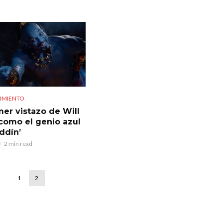
IMIENTO
mer vistazo de Will
como el genio azul
ddín’
2 min read
1
2