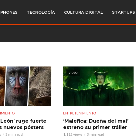
PHONES
TECNOLOGÍA
CULTURA DIGITAL
STARTUPS
VIDEO
IMIENTO
ENTRETENIMIENTO
 León’ ruge fuerte
‘Malefica: Dueña del mal’
s nuevos pósters
estreno su primer tráiler
s
3 min read
1.112 views
3 min read