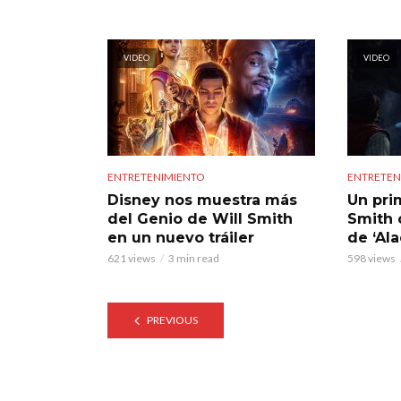
VIDEO
VIDEO
ENTRETENIMIENTO
ENTRETEN
Disney nos muestra más
Un pri
del Genio de Will Smith
Smith 
en un nuevo tráiler
de ‘Ala
621 views
3 min read
598 views
PREVIOUS