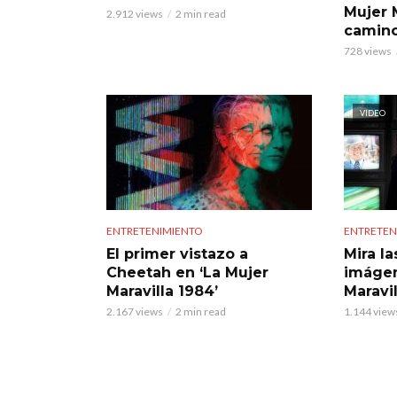
Mujer 
2.912 views
2 min read
camin
728 views
VIDEO
ENTRETENIMIENTO
ENTRETEN
El primer vistazo a
Mira l
Cheetah en ‘La Mujer
imágen
Maravilla 1984’
Maravil
2.167 views
2 min read
1.144 view