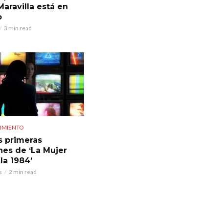
Maravilla está en
o
3 min read
IMIENTO
as primeras
es de ‘La Mujer
la 1984’
s
2 min read