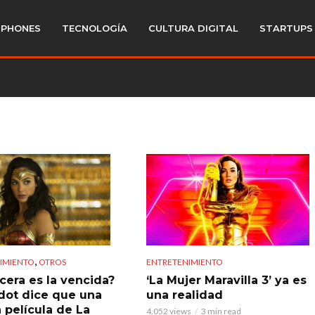
PHONES
TECNOLOGÍA
CULTURA DIGITAL
STARTUPS
,
ENTRETENIMIENTO
IMIENTO
OTROS
‘La Mujer Maravilla 3’ ya es
rcera es la vencida?
una realidad
dot dice que una
 película de La
4.052 views
3 min read