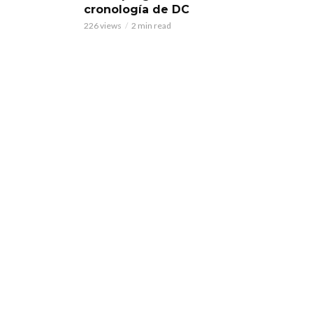
cronología de DC
226 views
2 min read