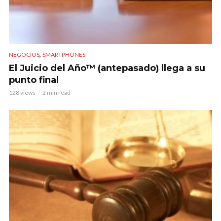
,
NEGOCIOS
SMARTPHONES
El Juicio del Año™ (antepasado) llega a su
punto final
128 views
2 min read