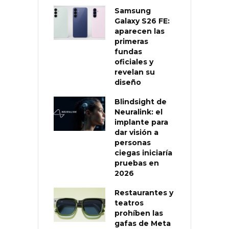
Samsung
Galaxy S26 FE:
aparecen las
primeras
fundas
oficiales y
revelan su
diseño
Blindsight de
Neuralink: el
implante para
dar visión a
personas
ciegas iniciaría
pruebas en
2026
Restaurantes y
teatros
prohíben las
gafas de Meta