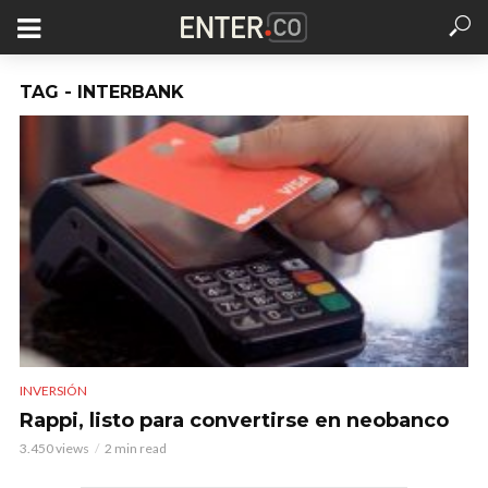
TAG - INTERBANK
INVERSIÓN
Rappi, listo para convertirse en neobanco
3.450 views
2 min read