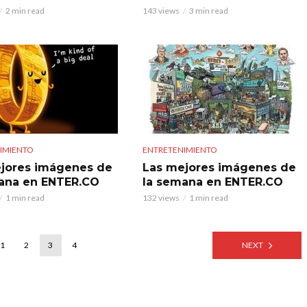
2 min read
143 views
3 min read
IMIENTO
ENTRETENIMIENTO
jores imágenes de
Las mejores imágenes de
ana en ENTER.CO
la semana en ENTER.CO
1 min read
132 views
1 min read
1
2
3
4
NEXT