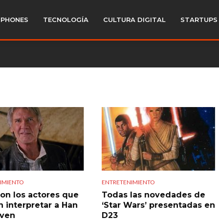
PHONES
TECNOLOGÍA
CULTURA DIGITAL
STARTUPS
IMIENTO
ENTRETENIMIENTO
son los actores que
Todas las novedades de
n interpretar a Han
‘Star Wars’ presentadas en
oven
D23