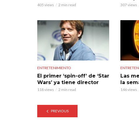
405 views
2 min read
307 views
ENTRETENIMIENTO
ENTRETEN
El primer ‘spin-off’ de ‘Star
Las me
Wars’ ya tiene director
la sem
118 views
2 min read
146 views
PREVIOUS