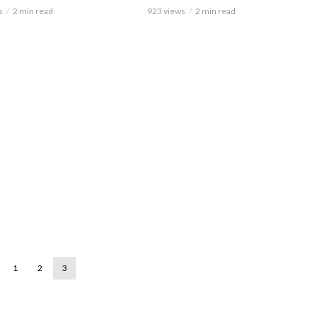
s
2 min read
923 views
2 min read
1
2
3