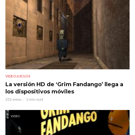
VIDEOJUEGOS
La versión HD de ‘Grim Fandango’ llega a
los dispositivos móviles
332 views
1 min read
VIDEO