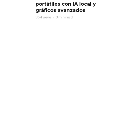
portátiles con IA local y
gráficos avanzados
354 views
3 min read