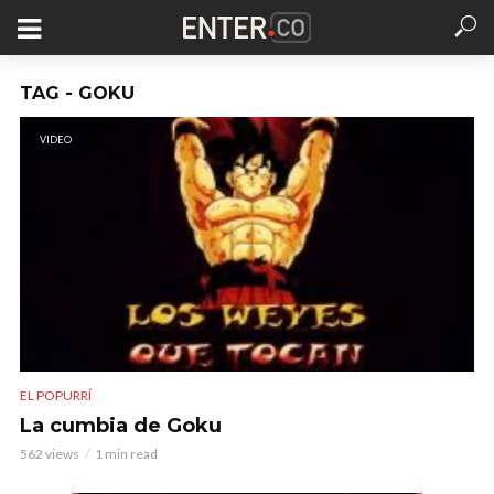
TAG - GOKU
VIDEO
EL POPURRÍ
La cumbia de Goku
562 views
1 min read