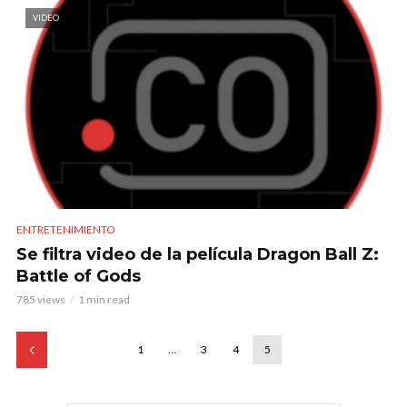
VIDEO
ENTRETENIMIENTO
Se filtra video de la película Dragon Ball Z:
Battle of Gods
785 views
1 min read
1
…
3
4
5