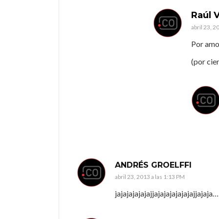
Raúl V
abril 23, 2
Por amor
(por cie
ANDRÉS GROELFFI
abril 23, 2013 a las 1:13 PM
jajajajajajajjajajajajajajajjajaja