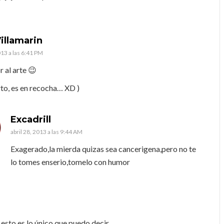
illamarin
013 a las 6:41 PM
 al arte 😉
rto, es en recocha… XD )
Excadrill
abril 28, 2013 a las 9:44 AM
Exagerado,la mierda quizas sea cancerigena,pero no te
lo tomes enserio,tomelo con humor
….esto es lo único que puedo decir ._.