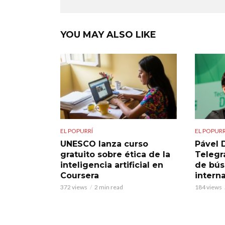
YOU MAY ALSO LIKE
EL POPURRÍ
EL POPURR
UNESCO lanza curso
Pável 
gratuito sobre ética de la
Telegra
inteligencia artificial en
de bú
Coursera
intern
372 views
2 min read
184 views