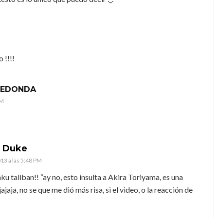
 !!!!
RREDONDA
PM
 Duke
013 a las 5:48 PM
ku taliban!! “ay no, esto insulta a Akira Toriyama, es una
jajaja, no se que me dió más risa, si el video, o la reacción de