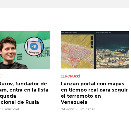
Í
EL POPURRÍ
Durov, fundador de
Lanzan portal con mapas
m, entra en la lista
en tiempo real para seguir
squeda
el terremoto en
acional de Rusia
Venezuela
3 min read
84 views
3 min read