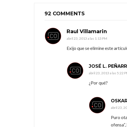
92 COMMENTS
Raul Villamarin
abril 23, 2013 a las 1:13 PM
Exijo que se elimine este artículo
JOSÉ L. PEÑA
abril 23, 2013 a las 5:22 
¿Por qué?
OSKAR
abril 23, 2
Puro ota
ofensa”, 