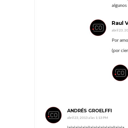
algunos
Raul V
abril 23, 2
Por amor
(por cie
ANDRÉS GROELFFI
abril 23, 2013 a las 1:13 PM
jajajajajajajjajajajajajajajjajaja