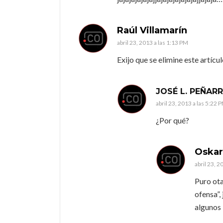
Raúl Villamarín
abril 23, 2013 a las 1:13 PM
Exijo que se elimine este artículo
JOSÉ L. PEÑA
abril 23, 2013 a las 5:22 
¿Por qué?
Oskar
abril 23, 2
Puro ota
ofensa”, 
algunos