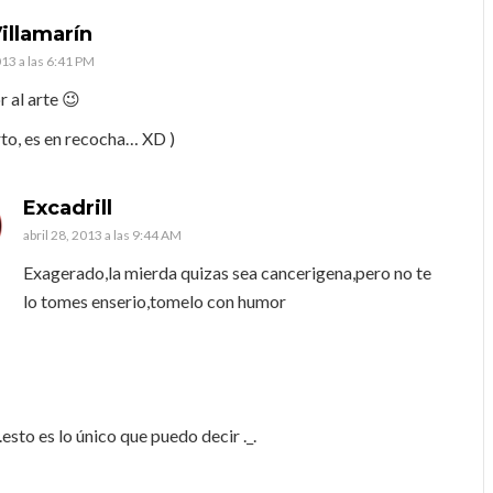
illamarín
013 a las 6:41 PM
 al arte 😉
rto, es en recocha… XD )
Excadrill
abril 28, 2013 a las 9:44 AM
Exagerado,la mierda quizas sea cancerigena,pero no te
lo tomes enserio,tomelo con humor
….esto es lo único que puedo decir ._.