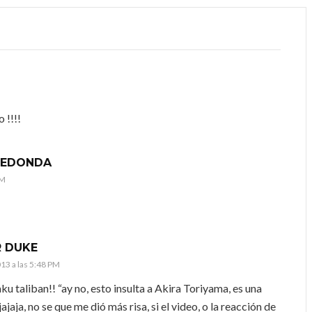
 !!!!
RREDONDA
PM
 DUKE
013 a las 5:48 PM
ku taliban!! “ay no, esto insulta a Akira Toriyama, es una
jajaja, no se que me dió más risa, si el video, o la reacción de