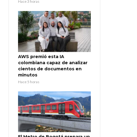
Hace 3 horas
AWS premió esta IA
colombiana capaz de analizar
cientos de documentos en
minutos
Hace 5 horas
El Metro de Bogotá prepara un