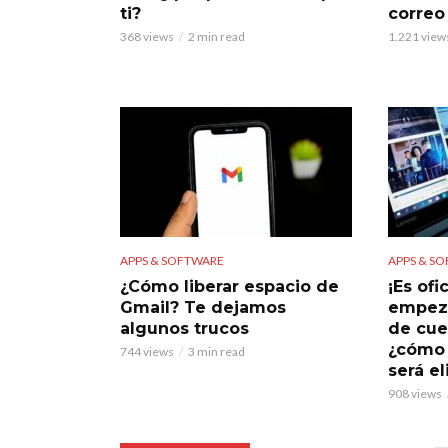
ti?
correo
368 views
2 min read
1.221 view
APPS & SOFTWARE
APPS & S
¿Cómo liberar espacio de
¡Es ofi
Gmail? Te dejamos
empeza
algunos trucos
de cue
¿cómo 
744 views
3 min read
será e
908 views