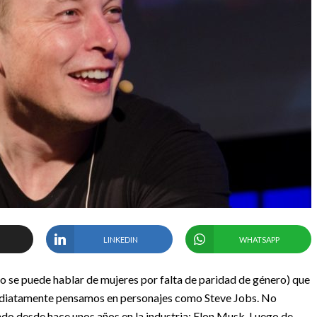
LINKEDIN
WHATSAPP
 se puede hablar de mujeres por falta de paridad de género) que
mediatamente pensamos en personajes como Steve Jobs. No
do desde hace unos años en la industria: Elon Musk. Luego de