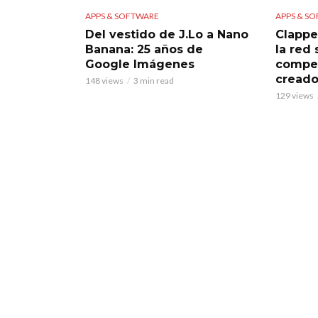
APPS & SOFTWARE
APPS & S
Del vestido de J.Lo a Nano
Clappe
Banana: 25 años de
la red
Google Imágenes
compet
creado
148 views
3 min read
129 views