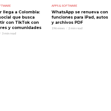
OFTWARE
APPS & SOFTWARE
r llega a Colombia:
WhatsApp se renueva con
 social que busca
funciones para iPad, autos
ir con TikTok con
y archivos PDF
res y comunidades
196 views
2 min read
3 min read