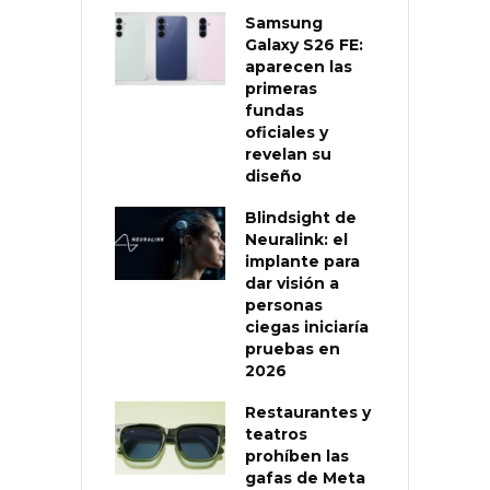
Samsung
Galaxy S26 FE:
aparecen las
primeras
fundas
oficiales y
revelan su
diseño
Blindsight de
Neuralink: el
implante para
dar visión a
personas
ciegas iniciaría
pruebas en
2026
Restaurantes y
teatros
prohíben las
gafas de Meta