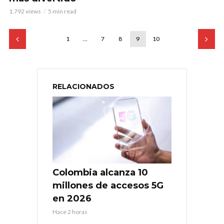
1.792 views
5 min read
1
…
7
8
9
10
RELACIONADOS
Colombia alcanza 10
millones de accesos 5G
en 2026
Hace 2 horas