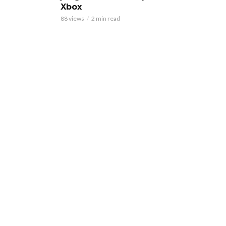
Xbox
88 views
2 min read