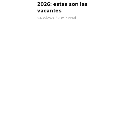
2026: estas son las
vacantes
248 views
3 min read