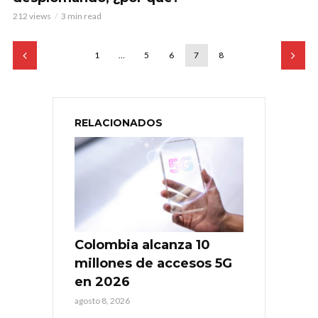
212 views
3 min read
1
…
5
6
7
8
RELACIONADOS
Colombia alcanza 10
millones de accesos 5G
en 2026
agosto 8, 2026