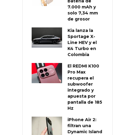
batería de
7.000 mAh y
solo 7,34 mm
de grosor
Kia lanza la
Sportage X-
Line HEV y el
K4 Turbo en
Colombia
El REDMI K100
Pro Max
recupera el
subwoofer
integrado y
apuesta por
pantalla de 185
Hz
iPhone Air 2:
filtran una
Dynamic Island