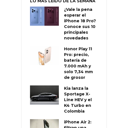
LO MÁS LEÍDO DE LA SEMANA
¿Vale la pena
esperar el
iPhone 18 Pro?
Conoce sus 10
principales
novedades
Honor Play 11
Pro: precio,
batería de
7.000 mAh y
solo 7,34 mm
de grosor
Kia lanza la
Sportage X-
Line HEV y el
K4 Turbo en
Colombia
iPhone Air 2:
filtran una