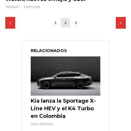
58 views
1 min read
1
2
3
RELACIONADOS
Kia lanza la Sportage X-
Line HEV y el K4 Turbo
en Colombia
Hace 19 horas