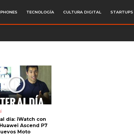
PHONES
TECNOLOGÍA
CULTURA DIGITAL
STARTUPS
Í
al día: iWatch con
, Huawei Ascend P7
nuevos Moto