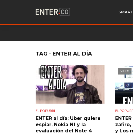
SMART
TAG - ENTER AL DÍA
VIDEO
VIDEO
EL POPURRÍ
EL POPURR
ENTER al día: Uber quiere
ENTER 
espiar, Nokia N1 y la
zafiro
evaluación del Note 4
y Los 