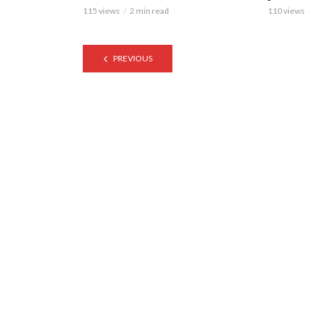
115 views
2 min read
110 views
PREVIOUS