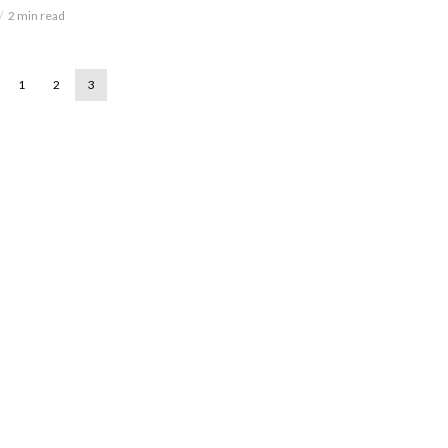
2 min read
1
2
3