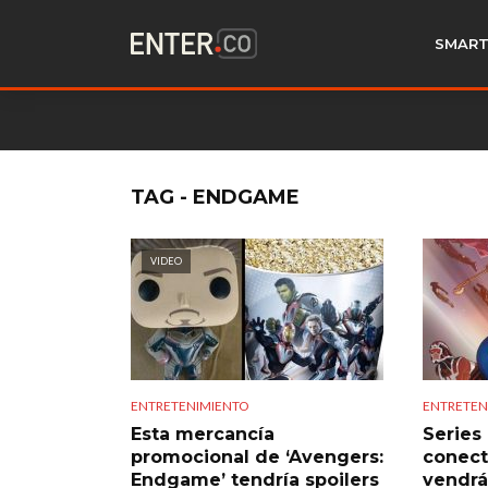
SMART
TAG - ENDGAME
VIDEO
ENTRETENIMIENTO
ENTRETEN
Esta mercancía
Series
promocional de ‘Avengers:
conect
Endgame’ tendría spoilers
vendrá