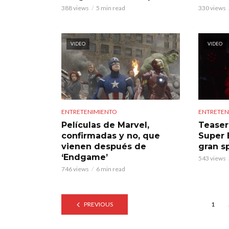
388 views
5 min read
330 views
VIDEO
VIDEO
ENTRETENIMIENTO
ENTRETEN
Películas de Marvel,
Teaser
confirmadas y no, que
Super 
vienen después de
gran s
‘Endgame’
543 views
746 views
6 min read
PREVIOUS
1