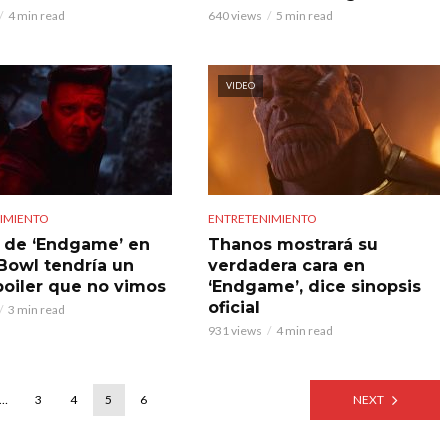
4 min read
640 views
5 min read
VIDEO
IMIENTO
ENTRETENIMIENTO
 de ‘Endgame’ en
Thanos mostrará su
Bowl tendría un
verdadera cara en
poiler que no vimos
‘Endgame’, dice sinopsis
oficial
3 min read
931 views
4 min read
…
3
4
5
6
NEXT