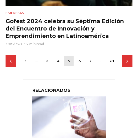
EMPRESAS
Gofest 2024 celebra su Séptima Edición
del Encuentro de Innovación y
Emprendimiento en Latinoamérica
188 views
2 min read
1
…
3
4
5
6
7
…
61
RELACIONADOS