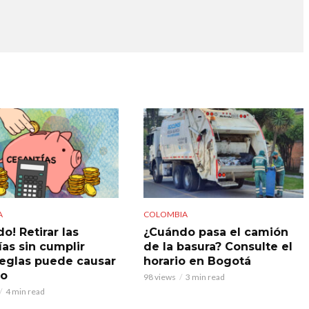
A
COLOMBIA
o! Retirar las
¿Cuándo pasa el camión
ías sin cumplir
de la basura? Consulte el
reglas puede causar
horario en Bogotá
do
98 views
3 min read
4 min read