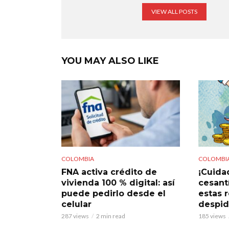
VIEW ALL POSTS
YOU MAY ALSO LIKE
COLOMBIA
COLOMBI
FNA activa crédito de
¡Cuidad
vivienda 100 % digital: así
cesant
puede pedirlo desde el
estas 
celular
despi
287 views
2 min read
185 views