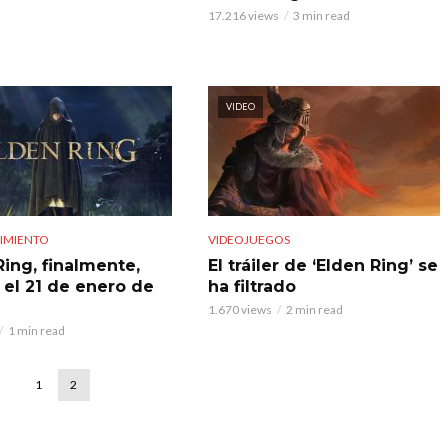
17.216 views
3 min read
VIDEO
IMIENTO
VIDEOJUEGOS
Ring, finalmente,
El tráiler de ‘Elden Ring’ se
 el 21 de enero de
ha filtrado
1.670 views
2 min read
1 min read
1
2