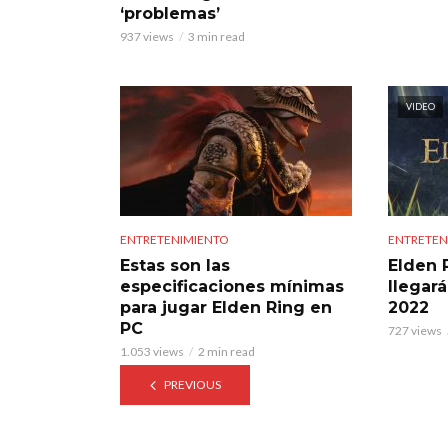
‘problemas’
937 views
3 min read
VIDEO
ENTRETENIMIENTO
ENTRETEN
Estas son las
Elden 
especificaciones mínimas
llegará
para jugar Elden Ring en
2022
PC
727 views
1.053 views
2 min read
PREVIOUS