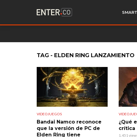
SMART
TAG - ELDEN RING LANZAMIENTO
VIDEOJUEGOS
VIDEOJUE
Bandai Namco reconoce
¿Qué e
que la versión de PC de
crític
Elden Ring tiene
1.451 view