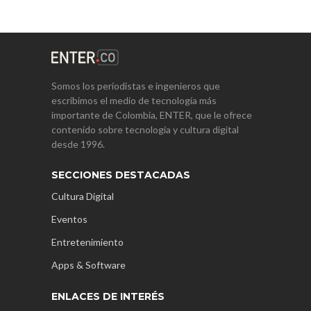
Somos los periodistas e ingenieros que
escribimos el medio de tecnología más
importante de Colombia, ENTER, que le ofrece
contenido sobre tecnología y cultura digital
desde 1996.
SECCIONES DESTACADAS
Cultura Digital
Eventos
Entretenimiento
Apps & Software
ENLACES DE INTERÉS