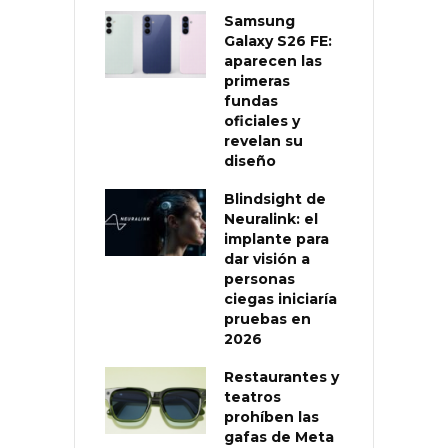
Samsung
Galaxy S26 FE:
aparecen las
primeras
fundas
oficiales y
revelan su
diseño
Blindsight de
Neuralink: el
implante para
dar visión a
personas
ciegas iniciaría
pruebas en
2026
Restaurantes y
teatros
prohíben las
gafas de Meta