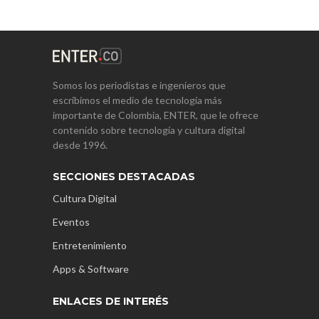
Somos los periodistas e ingenieros que
escribimos el medio de tecnología más
importante de Colombia, ENTER, que le ofrece
contenido sobre tecnología y cultura digital
desde 1996.
SECCIONES DESTACADAS
Cultura Digital
Eventos
Entretenimiento
Apps & Software
ENLACES DE INTERÉS