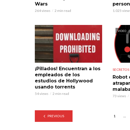
Wars
person
264 views
2 min read
1.025 view
VIDEO
¡Pillados! Encuentran a los
SECRETOS
empleados de los
Robot 
estudios de Hollywood
atrapa
usando torrents
malaba
54 views
2 min read
73 views
PREVIOUS
1
…