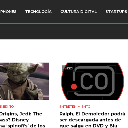
PHONES
TECNOLOGÍA
CULTURA DIGITAL
STARTUPS
VIDEO
IMIENTO
ENTRETENIMIENTO
Origins, Jedi: The
Ralph, El Demoledor podrá
lass? Disney
ser descargada antes de
a ‘spinoffs’ de los
que salga en DVD y Blu-