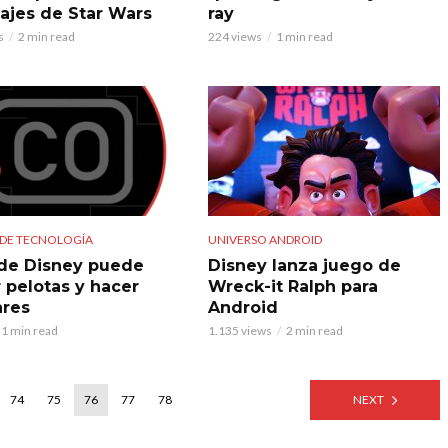
ajes de Star Wars
ray
s
2 min read
224 views
1 min read
 DE TECNOLOGÍA
UNIVERSO ANDROID
de Disney puede
Disney lanza juego de
r pelotas y hacer
Wreck-it Ralph para
res
Android
1 min read
1.135 views
2 min read
74
75
76
77
78
NEXT