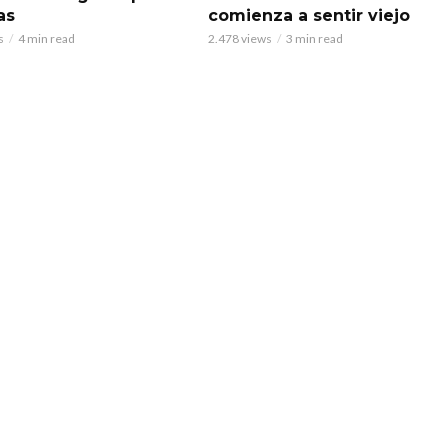
as
comienza a sentir viejo
s
4 min read
2.478 views
3 min read