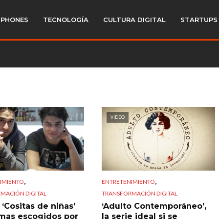
PHONES
TECNOLOGÍA
CULTURA DIGITAL
STARTUPS
VIDEO
,
,
IMIENTO
ENTRETENIMIENTO
MACIÓN DIGITAL
TRANSFORMACIÓN DIGITAL
‘Cositas de niñas’
‘Adulto Contemporáneo’,
mas escogidos por
la serie ideal si se