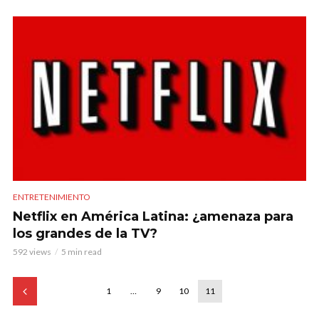
ENTRETENIMIENTO
Netflix en América Latina: ¿amenaza para
los grandes de la TV?
592 views
5 min read
1
…
9
10
11